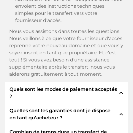
envoient des instructions techniques
simples pour le transfert vers votre
fournisseur d'accès.
Nous vous assistons dans toutes les questions.
Nous veillons à ce que votre fournisseur d'accès
reprenne votre nouveau domaine et que vous y
soyez inscrit en tant que propriétaire. Et c'est
tout ! Si vous avez besoin d'une assistance
supplémentaire après le transfert, nous vous
aiderons gratuitement à tout moment.
Quels sont les modes de paiement acceptés
expand_less
?
Quelles sont les garanties dont je dispose
Nous utilisons SEPA comme paiement anticipé
expand_less
en tant qu'acheteur ?
et utilisons STRIPE comme prestataire de
services de paiement pour les modes de
Combien de temps dure un transfert de
paiement disponibles tels que : Cartes de crédit,
En tant qu'acheteur, nous vous garantissons