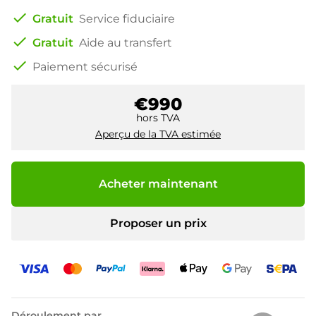
check
Gratuit
Service fiduciaire
check
Gratuit
Aide au transfert
check
Paiement sécurisé
€990
hors TVA
Aperçu de la TVA estimée
Acheter maintenant
Proposer un prix
Déroulement par